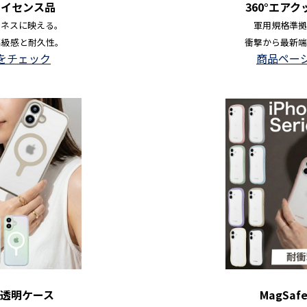
式ライセンス品
360°エア
ジネスに映える。
軍用規格準拠
高級感と耐久性。
衝撃から最新端
をチェック
商品ペー
高透明ケース
MagSa