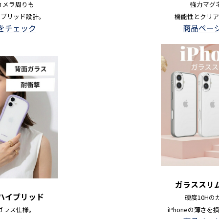
カメラ周りも
強力マグ
イブリッド設計。
機能性とクリア
をチェック
商品ペー
ガラススリ
ハイブリッド
硬度10H
ガラス仕様。
iPhoneの薄さ