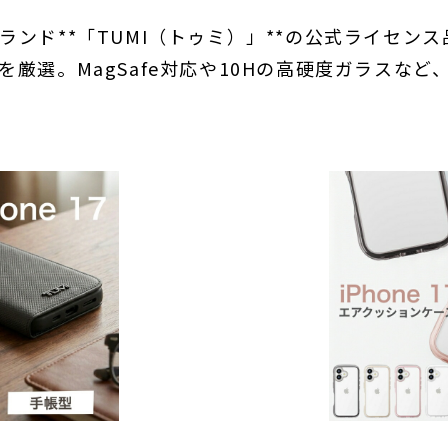
ランド**「TUMI（トゥミ）」**の公式ライセン
厳選。MagSafe対応や10Hの高硬度ガラスな