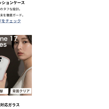
クッションケース
のタフな設計。
末を徹底ガード。
ジをチェック
fe対応ガラス