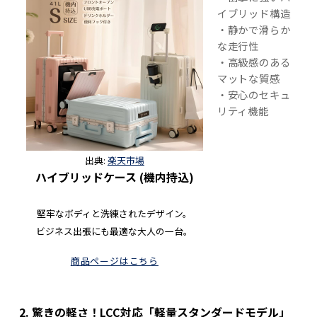
イブリッド構造
・静かで滑らか
な走行性
・高級感のある
マットな質感
・安心のセキュ
リティ機能
出典:
楽天市場
ハイブリッドケース (機内持込)
堅牢なボディと洗練されたデザイン。
ビジネス出張にも最適な大人の一台。
商品ページはこちら
2. 驚きの軽さ！LCC対応「軽量スタンダードモデル」