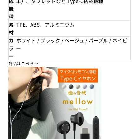
応
末）、タブレットなど Type-C搭載機種
機
種
素
TPE、ABS、アルミニウム
材
カ
ホワイト / ブラック / ベージュ / パープル / ネイビ
ラ
ー
ー
商品はこちら→