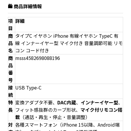
🛍️ 商品詳細情報
項
詳細
目
商
タイプC イヤホン iPhone 有線イヤホン TypeC 有
品
線 インナーイヤー型 マイク付き 音量調節可能 リモ
名
コン コード付き
商
msss4582698088196
品
番
号
接
USB Type-C
続
特
変換アダプタ不要、
DAC内蔵
、
インナーイヤー型
、
長
フィット感抜群のカーブ形状、
マイク付リモコン搭
載
（通話・再生・停止・音量調整）
対
各種スマートフォン（iPhone 15以降、Android端