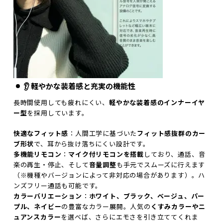
👂 軽やかな装着感と充実の機能性
長時間使用しても疲れにくい、
軽やかな装着感のインナーイヤ
ー型
を採用しています。
快適なフィット感
：人間工学に基づいた
フィット感抜群のカー
ブ形状
で、耳から抜け落ちにくい設計です。
多機能リモコン
：
マイク付リモコンを搭載
しており、通話、音
楽の再生・停止、そして
音量調整
も手元でスムーズに行えます
（※機種やバージョンによって非対応の場合があります）。ハ
ンズフリー通話も可能です。
カラーバリエーション
：
ホワイト、ブラック、ベージュ、パー
プル、ネイビー
の豊富なカラー展開。人気の
くすみカラーやニ
ュアンスカラー
を選べば、さらにエモさを引き立ててくれま