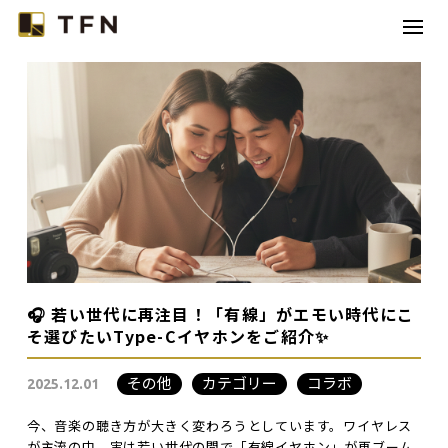
TFNとは
コラボレーション
カテゴリー
コラム
お問い合わせ
🎧 若い世代に再注目！「有線」がエモい時代にこ
そ選びたいType-Cイヤホンをご紹介✨
その他
カテゴリー
コラボ
2025.12.01
今、音楽の聴き方が大きく変わろうとしています。ワイヤレス
が主流の中、実は若い世代の間で「有線イヤホン」が再ブーム