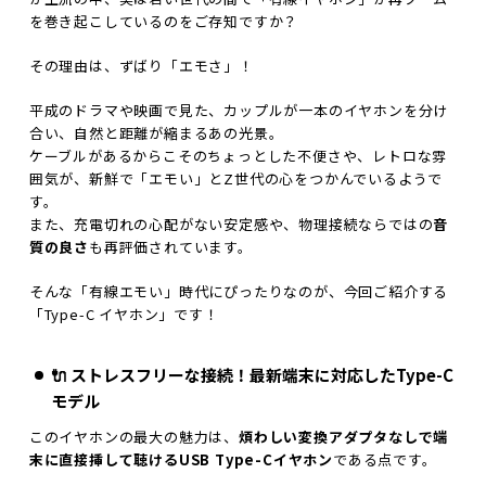
を巻き起こしているのをご存知ですか？
その理由は、ずばり「エモさ」！
平成のドラマや映画で見た、カップルが一本のイヤホンを分け
合い、自然と距離が縮まるあの光景。
ケーブルがあるからこそのちょっとした不便さや、レトロな雰
囲気が、新鮮で「エモい」とZ世代の心をつかんでいるようで
す。
また、充電切れの心配がない安定感や、物理接続ならではの
音
質の良さ
も再評価されています。
そんな「有線エモい」時代にぴったりなのが、今回ご紹介する
「Type-C イヤホン」です！
🔌 ストレスフリーな接続！最新端末に対応したType-C
モデル
このイヤホンの最大の魅力は、
煩わしい変換アダプタなしで端
末に直接挿して聴けるUSB Type-Cイヤホン
である点です。