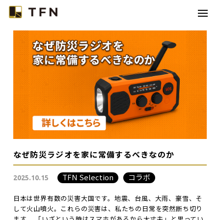
TFNとは
コラボレーション
カテゴリー
コラム
お問い合わせ
なぜ防災ラジオを家に常備するべきなのか
TFN Selection
コラボ
2025.10.15
日本は世界有数の災害大国です。地震、台風、大雨、豪雪、そ
して火山噴火。これらの災害は、私たちの日常を突然断ち切り
ます。 「いざという時はスマホがあるから大丈夫」と思ってい