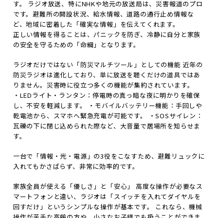
す。 ラジオ放送、特にNHKや地元の放送局は、災害報道のプロ
です。避難所の開設状況、給水情報、道路の通行止め情報な
ど、地域に密着した「確実な情報」を伝えてくれます。
正しい情報を得ることは、パニックを防ぎ、冷静に自分と家族
の安全を守るための「命綱」となります。
ラジオだけではない「防災マルチツール」としての機能 近年の
防災ラジオは進化しており、単に放送を聴くだけの道具ではあ
りません。災害時に役立つ多くの機能が集約されています。
・LEDライト・ランタン：停電時の真っ暗な夜に明かりを確保
し、不安を軽減します。 ・モバイルバッテリー機能：手回しや
乾電池から、スマホへ緊急充電が可能です。 ・SOSサイレン：
瓦礫の下に閉じ込められた際など、大音量で居場所を知らせま
す。
一台で「情報・光・電源」の3役をこなすため、避難リュックに
入れてもかさばらず、非常に効率的です。
家族全員が使える「優しさ」と「安心」 高度な操作が必要なス
マートフォンと違い、ラジオは「スイッチを入れてダイヤルを
回すだけ」というシンプルな操作が基本です。 これなら、機械
操作が苦手な高齢の方や、小さなお子様でも扱うことができま