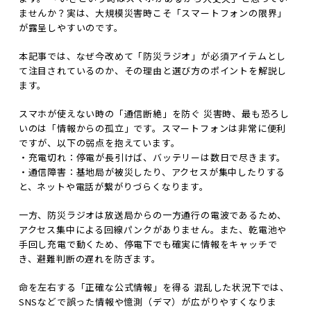
ませんか？実は、大規模災害時こそ「スマートフォンの限界」
が露呈しやすいのです。
本記事では、なぜ今改めて「防災ラジオ」が必須アイテムとし
て注目されているのか、その理由と選び方のポイントを解説し
ます。
スマホが使えない時の「通信断絶」を防ぐ 災害時、最も恐ろし
いのは「情報からの孤立」です。スマートフォンは非常に便利
ですが、以下の弱点を抱えています。
・充電切れ：停電が長引けば、バッテリーは数日で尽きます。
・通信障害：基地局が被災したり、アクセスが集中したりする
と、ネットや電話が繋がりづらくなります。
一方、防災ラジオは放送局からの一方通行の電波であるため、
アクセス集中による回線パンクがありません。また、乾電池や
手回し充電で動くため、停電下でも確実に情報をキャッチで
き、避難判断の遅れを防ぎます。
命を左右する「正確な公式情報」を得る 混乱した状況下では、
SNSなどで誤った情報や憶測（デマ）が広がりやすくなりま