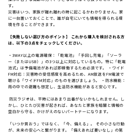
す。
災害はいつ、家族が離れ離れの時に起こるかわかりません。家
に一台置いておくことで、誰が自宅にいても情報を得られる環
境を作ることができます。
【失敗しない選び方のポイント】 これから購入を検討される方
は、以下の3点をチェックしてください。
・3WAY以上の電源確保：「乾電池」「手回し充電」「ソーラ
ー（またはUSB）」の3つ以上に対応しているもの。特に「乾電
池式」は予備電池があれば即稼働するため必須です。 ・ワイド
FM対応：災害時の受信感度を高めるため、AM放送をFM電波で
聴ける「ワイドFM対応」のものを選びましょう。 ・防水機能：
雨の中での避難も想定し、生活防水機能があると安心です。
防災ラジオは、平時にはあまり出番がないかもしれません。し
かし、ひとたび災害が起きれば、あなたと家族を暗闇と情報の
空白から守る、かけがえのないパートナーになります。
「いつか買おう」ではなく、「今、備える」。 その小さな行動
が、未来の安心へと繋がります。「備えあれば憂いなし」の第