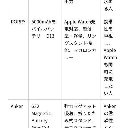
出力
求め
る人
RORRY
5000mAhモ
Apple Watch充
携帯
バイルバッ
電対応、超薄
性を
テリー D13
型・軽量、リン
重視
グスタンド機
し、
能、マカロンカ
Apple
ラー
Watch
も同
時に
充電
した
い人
Anker
622
強力マグネット
Anker
Magnetic
吸着、折りたた
の信
Battery
み式スタンド、
頼性
(MagGo)
豊富なカラーバ
とシ