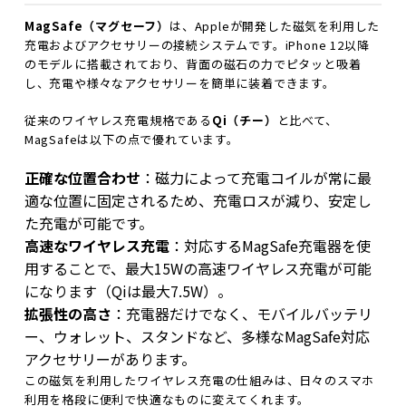
MagSafe（マグセーフ）
は、Appleが開発した磁気を利用した
充電およびアクセサリーの接続システムです。iPhone 12以降
のモデルに搭載されており、背面の磁石の力でピタッと吸着
し、充電や様々なアクセサリーを簡単に装着できます。
従来のワイヤレス充電規格である
Qi（チー）
と比べて、
MagSafeは以下の点で優れています。
正確な位置合わせ
：磁力によって充電コイルが常に最
適な位置に固定されるため、充電ロスが減り、安定し
た充電が可能です。
高速なワイヤレス充電
：対応するMagSafe充電器を使
用することで、最大15Wの高速ワイヤレス充電が可能
になります（Qiは最大7.5W）。
拡張性の高さ
：充電器だけでなく、モバイルバッテリ
ー、ウォレット、スタンドなど、多様なMagSafe対応
アクセサリーがあります。
この磁気を利用したワイヤレス充電の仕組みは、日々のスマホ
利用を格段に便利で快適なものに変えてくれます。