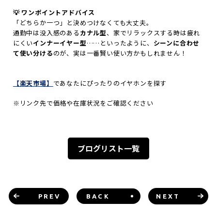
💡 ワンポイントアドバイス
「どちらか一つ」と決めつけなくても大丈夫。
通勤中は没入感のある
カナル型
、家でリラックスする時は疲れ
にくい
インナーイヤー型
……といったように、
シーンに合わせ
て使い分ける
のが、実は一番賢い使い方かもしれません！
【楽天市場】
であなたにぴったりのイヤホンを探す
※リンク先で
価格や在庫状況をご確認ください
ブログリスト一覧
PREV
BACK
NEXT