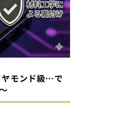
イヤモンド級…で
～