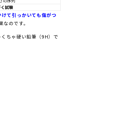
さの序列
基づく試験
をかけて引っかいても傷がつ
果なのです。
ゃくちゃ硬い鉛筆（9H）で