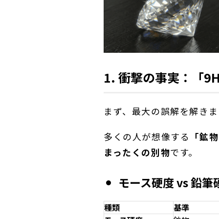
1. 衝撃の事実：「
まず、最大の誤解を解きま
多くの人が想像する
「鉱物
まったくの別物
です。
モース硬度 vs 鉛筆
種類
基準