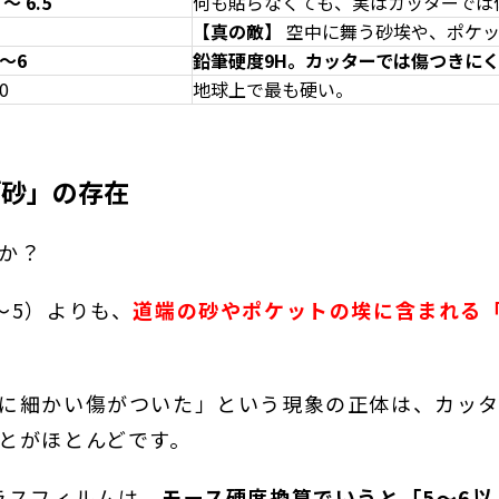
 〜 6.5
何も貼らなくても、実はカッターでは
【真の敵】
空中に舞う砂埃や、ポケッ
5～6
鉛筆硬度9H。カッターでは傷つきに
0
地球上で最も硬い。
「砂」の存在
か？
〜5）よりも、
道端の砂やポケットの埃に含まれる「
に細かい傷がついた」という現象の正体は、カッ
とがほとんどです。
ラスフィルムは、
モース硬度換算でいうと「5〜6以