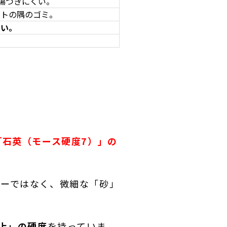
傷つきにくい。
トの隅のゴミ。
くい
。
石英（モース硬度7）」の
ターではなく、微細な「砂」
上」の硬度
を持っていま