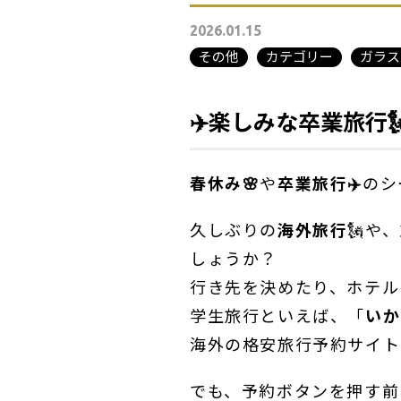
2026.01.15
その他
カテゴリー
ガラス
✈️
楽しみな卒業旅行
春休み🌸
や
卒業旅行✈️
のシ
久しぶりの
海外旅行
🗽や
しょうか？
行き先を決めたり、ホテル
学生旅行といえば、「
いか
海外の格安旅行予約サイト
でも、予約ボタンを押す前