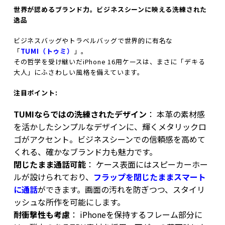
世界が認めるブランド力。ビジネスシーンに映える洗練された
逸品
ビジネスバッグやトラベルバッグで世界的に有名な
「
TUMI（トゥミ）
」。
その哲学を受け継いだiPhone 16用ケースは、まさに「デキる
大人」にふさわしい風格を備えています。
注目ポイント:
TUMIならではの洗練されたデザイン
： 本革の素材感
を活かしたシンプルなデザインに、輝くメタリックロ
ゴがアクセント。ビジネスシーンでの信頼感を高めて
くれる、確かなブランド力も魅力です。
閉じたまま通話可能
： ケース表面にはスピーカーホー
ルが設けられており、
フラップを閉じたままスマート
に通話
ができます。画面の汚れを防ぎつつ、スタイリ
ッシュな所作を可能にします。
耐衝撃性も考慮
： iPhoneを保持するフレーム部分に