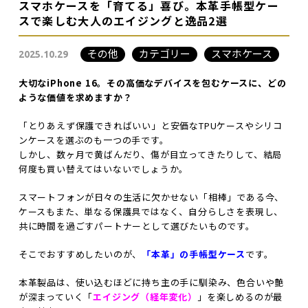
スマホケースを「育てる」喜び。本革手帳型ケー
スで楽しむ大人のエイジングと逸品2選
その他
カテゴリー
スマホケース
2025.10.29
大切なiPhone 16。その高価なデバイスを包むケースに、どの
ような価値を求めますか？
「とりあえず保護できればいい」と安価なTPUケースやシリコ
ンケースを選ぶのも一つの手です。
しかし、数ヶ月で黄ばんだり、傷が目立ってきたりして、結局
何度も買い替えてはいないでしょうか。
スマートフォンが日々の生活に欠かせない「相棒」である今、
ケースもまた、単なる保護具ではなく、自分らしさを表現し、
共に時間を過ごすパートナーとして選びたいものです。
そこでおすすめしたいのが、
「本革」の手帳型ケース
です。
本革製品は、使い込むほどに持ち主の手に馴染み、色合いや艶
が深まっていく「
エイジング（経年変化）
」を楽しめるのが最